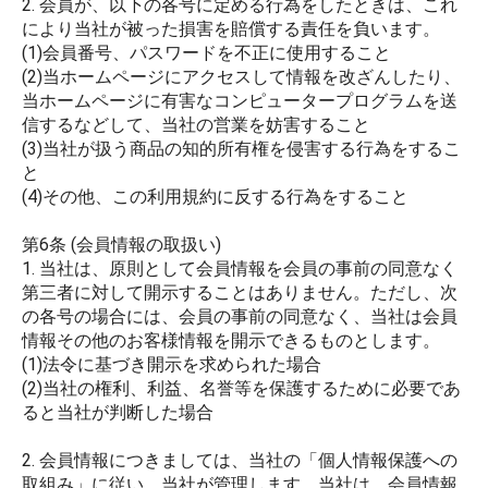
2. 会員が、以下の各号に定める行為をしたときは、これ
により当社が被った損害を賠償する責任を負います。
(1)会員番号、パスワードを不正に使用すること
(2)当ホームページにアクセスして情報を改ざんしたり、
当ホームページに有害なコンピュータープログラムを送
信するなどして、当社の営業を妨害すること
(3)当社が扱う商品の知的所有権を侵害する行為をするこ
と
(4)その他、この利用規約に反する行為をすること
第6条 (会員情報の取扱い)
1. 当社は、原則として会員情報を会員の事前の同意なく
第三者に対して開示することはありません。ただし、次
の各号の場合には、会員の事前の同意なく、当社は会員
情報その他のお客様情報を開示できるものとします。
(1)法令に基づき開示を求められた場合
(2)当社の権利、利益、名誉等を保護するために必要であ
ると当社が判断した場合
2. 会員情報につきましては、当社の「個人情報保護への
取組み」に従い、当社が管理します。当社は、会員情報